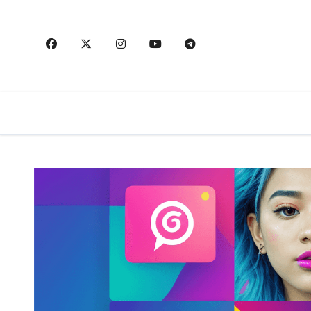
内
容
を
ス
キ
ッ
プ
存