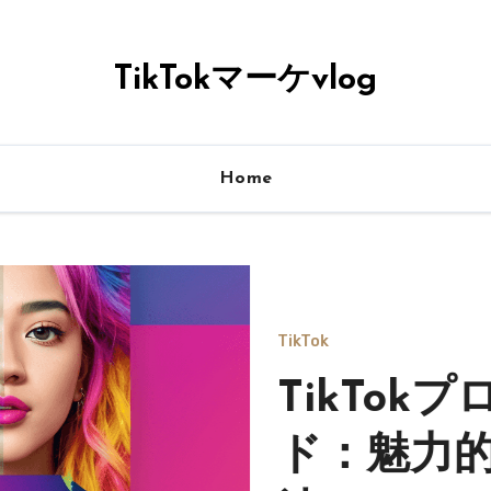
TikTokマーケvlog
Home
TikTok
TikTo
ド：魅力