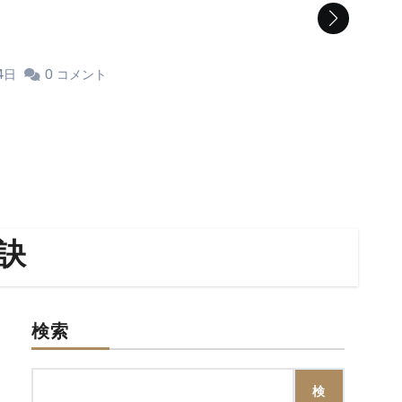
4日
0
コメント
訣
検索
検