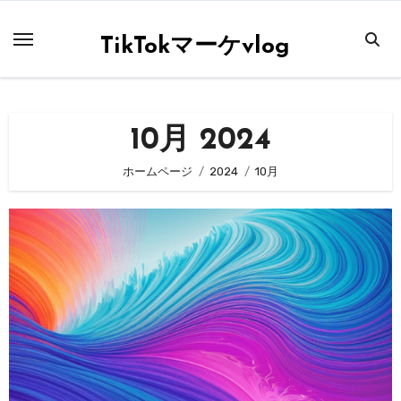
内
容
TikTokマーケvlog
を
ス
キ
10月 2024
ッ
プ
ホームページ
2024
10月