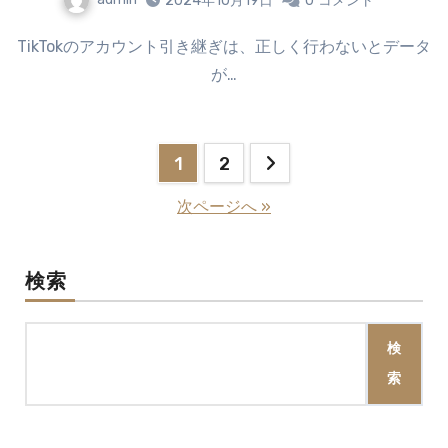
2024年10月19日
0
コメント
TikTokのアカウント引き継ぎは、正しく行わないとデータ
が…
投
1
2
稿
次ページへ »
の
ペ
検索
ー
検
ジ
索
送